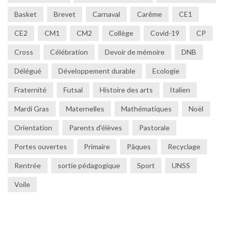
Basket
Brevet
Carnaval
Carême
CE1
CE2
CM1
CM2
Collège
Covid-19
CP
Cross
Célébration
Devoir de mémoire
DNB
Délégué
Développement durable
Ecologie
Fraternité
Futsal
Histoire des arts
Italien
Mardi Gras
Maternelles
Mathématiques
Noël
Orientation
Parents d'élèves
Pastorale
Portes ouvertes
Primaire
Pâques
Recyclage
Rentrée
sortie pédagogique
Sport
UNSS
Voile