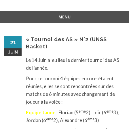
MENU
Aller
au
contenu
« Tournoi des AS » N°2 (UNSS
21
Basket)
JUIN
Le 14 Juin a eu lieu le dernier tournoi des AS
de l’année.
Pour ce tournoi 4 équipes encore étaient
réunies, elles se sont rencontrées sur des
matchs de 6 minutes avec changement de
joueur à la volée :
ème
ème
Equipe Jaune :
Florian (5
2), Loïc (6
3),
ème
ème
Jordan (6
2), Alexandre (6
3)