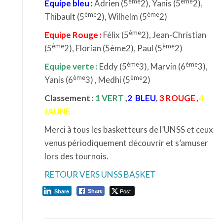
ème
ème
Equipe bleu :
Adrien (5
2), Yanis (5
2),
ème
ème
Thibault (5
2), Wilhelm (5
2)
ème
Equipe Rouge :
Félix (5
2), Jean-Christian
ème
ème
(5
2), Florian (5ème2), Paul (5
2)
ème
ème
Equipe verte :
Eddy (5
3), Marvin (6
3),
ème
ème
Yanis (6
3) , Medhi (5
2)
Classement :
1 VERT
,
2 BLEU
,
3 ROUGE
,
4
JAUNE
Merci à tous les basketteurs de l’UNSS et ceux
venus périodiquement découvrir et s’amuser
lors des tournois.
RETOUR VERS UNSS BASKET
Post
Share
Share