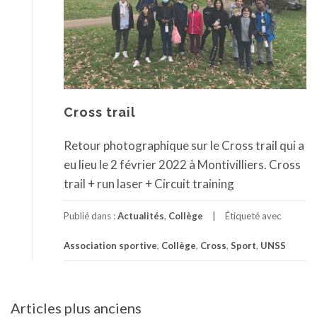
Cross trail
Retour photographique sur le Cross trail qui a
eu lieu le 2 février 2022 à Montivilliers. Cross
trail + run laser + Circuit training
Publié dans :
Actualités
,
Collège
Étiqueté avec
Association sportive
,
Collège
,
Cross
,
Sport
,
UNSS
Navigation
Articles plus anciens