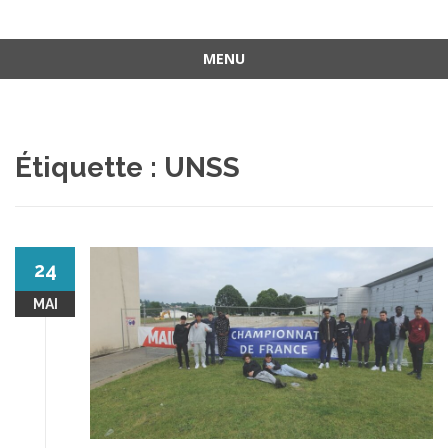
MENU
Aller
au
contenu
Étiquette :
UNSS
24
MAI