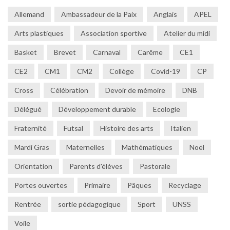
Allemand
Ambassadeur de la Paix
Anglais
APEL
Arts plastiques
Association sportive
Atelier du midi
Basket
Brevet
Carnaval
Carême
CE1
CE2
CM1
CM2
Collège
Covid-19
CP
Cross
Célébration
Devoir de mémoire
DNB
Délégué
Développement durable
Ecologie
Fraternité
Futsal
Histoire des arts
Italien
Mardi Gras
Maternelles
Mathématiques
Noël
Orientation
Parents d'élèves
Pastorale
Portes ouvertes
Primaire
Pâques
Recyclage
Rentrée
sortie pédagogique
Sport
UNSS
Voile