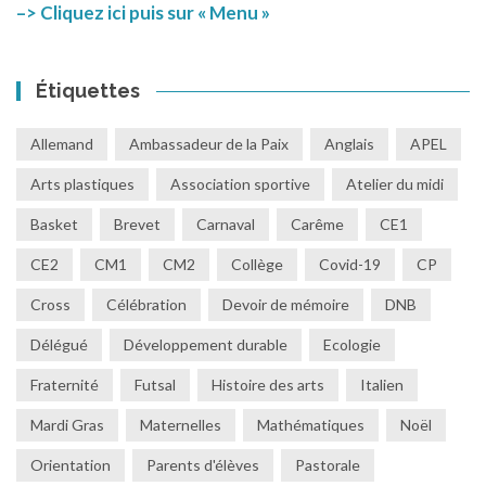
–> Cliquez ici puis sur « Menu »
Étiquettes
Allemand
Ambassadeur de la Paix
Anglais
APEL
Arts plastiques
Association sportive
Atelier du midi
Basket
Brevet
Carnaval
Carême
CE1
CE2
CM1
CM2
Collège
Covid-19
CP
Cross
Célébration
Devoir de mémoire
DNB
Délégué
Développement durable
Ecologie
Fraternité
Futsal
Histoire des arts
Italien
Mardi Gras
Maternelles
Mathématiques
Noël
Orientation
Parents d'élèves
Pastorale