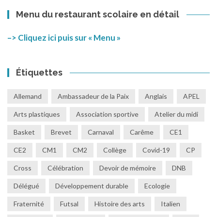
Menu du restaurant scolaire en détail
–> Cliquez ici puis sur « Menu »
Étiquettes
Allemand
Ambassadeur de la Paix
Anglais
APEL
Arts plastiques
Association sportive
Atelier du midi
Basket
Brevet
Carnaval
Carême
CE1
CE2
CM1
CM2
Collège
Covid-19
CP
Cross
Célébration
Devoir de mémoire
DNB
Délégué
Développement durable
Ecologie
Fraternité
Futsal
Histoire des arts
Italien