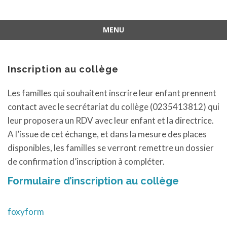
MENU
Aller
au
contenu
Inscription au collège
Les familles qui souhaitent inscrire leur enfant prennent
contact avec le secrétariat du collège (0235413812) qui
leur proposera un RDV avec leur enfant et la directrice.
A l’issue de cet échange, et dans la mesure des places
disponibles, les familles se verront remettre un dossier
de confirmation d’inscription à compléter.
Formulaire d’inscription au collège
foxyform