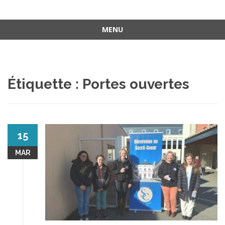
MENU
Aller
au
contenu
Étiquette :
Portes ouvertes
15
MAR