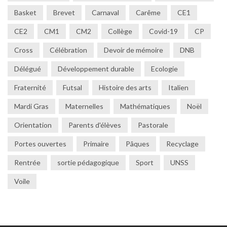
Basket
Brevet
Carnaval
Carême
CE1
CE2
CM1
CM2
Collège
Covid-19
CP
Cross
Célébration
Devoir de mémoire
DNB
Délégué
Développement durable
Ecologie
Fraternité
Futsal
Histoire des arts
Italien
Mardi Gras
Maternelles
Mathématiques
Noël
Orientation
Parents d'élèves
Pastorale
Portes ouvertes
Primaire
Pâques
Recyclage
Rentrée
sortie pédagogique
Sport
UNSS
Voile