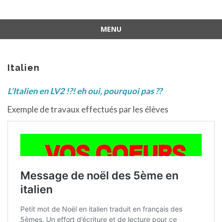
MENU
Aller
au
contenu
Italien
L’Italien en LV2 !?! eh oui, pourquoi pas ??
Exemple de travaux effectués par les élèves