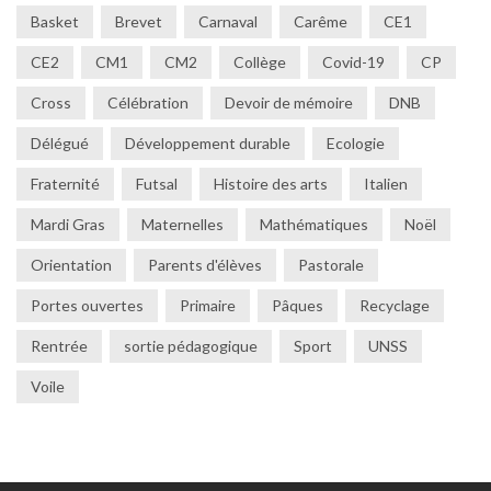
Basket
Brevet
Carnaval
Carême
CE1
CE2
CM1
CM2
Collège
Covid-19
CP
Cross
Célébration
Devoir de mémoire
DNB
Délégué
Développement durable
Ecologie
Fraternité
Futsal
Histoire des arts
Italien
Mardi Gras
Maternelles
Mathématiques
Noël
Orientation
Parents d'élèves
Pastorale
Portes ouvertes
Primaire
Pâques
Recyclage
Rentrée
sortie pédagogique
Sport
UNSS
Voile