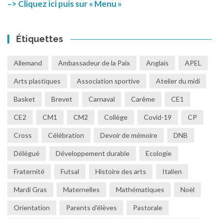
–> Cliquez ici puis sur « Menu »
Étiquettes
Allemand
Ambassadeur de la Paix
Anglais
APEL
Arts plastiques
Association sportive
Atelier du midi
Basket
Brevet
Carnaval
Carême
CE1
CE2
CM1
CM2
Collège
Covid-19
CP
Cross
Célébration
Devoir de mémoire
DNB
Délégué
Développement durable
Ecologie
Fraternité
Futsal
Histoire des arts
Italien
Mardi Gras
Maternelles
Mathématiques
Noël
Orientation
Parents d'élèves
Pastorale