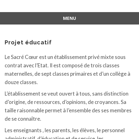
MENU
Aller
au
contenu
Projet éducatif
Le Sacré Cœur est un établissement privé mixte sous
contrat avec l’Etat. Il est composé de trois classes
maternelles, de sept classes primaires et d’un collège à
douze classes.
L’établissement se veut ouvert à tous, sans distinction
d’origine, de ressources, d’opinions, de croyances. Sa
taille raisonnable permet à l’ensemble des ses membres
de se connaître.
Les enseignants , les parents, les élèves, le personnel
administratif, d’éducation et de service, les