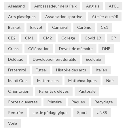
Allemand
Ambassadeur de la Paix
Anglais
APEL
Arts plastiques
Association sportive
Atelier du midi
Basket
Brevet
Carnaval
Carême
CE1
CE2
CM1
CM2
Collège
Covid-19
CP
Cross
Célébration
Devoir de mémoire
DNB
Délégué
Développement durable
Ecologie
Fraternité
Futsal
Histoire des arts
Italien
Mardi Gras
Maternelles
Mathématiques
Noël
Orientation
Parents d'élèves
Pastorale
Portes ouvertes
Primaire
Pâques
Recyclage
Rentrée
sortie pédagogique
Sport
UNSS
Voile