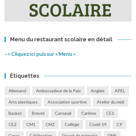
Menu du restaurant scolaire en détail
–> Cliquez ici puis sur « Menu »
Étiquettes
Allemand
Ambassadeur de la Paix
Anglais
APEL
Arts plastiques
Association sportive
Atelier du midi
Basket
Brevet
Carnaval
Carême
CE1
CE2
CM1
CM2
Collège
Covid-19
CP
Cross
Célébration
Devoir de mémoire
DNB