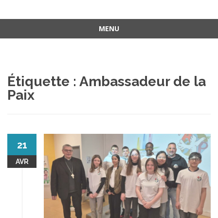
MENU
Aller
au
contenu
Étiquette :
Ambassadeur de la
Paix
21
AVR