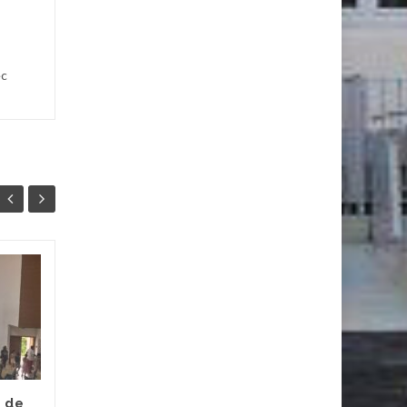
ec
Ambassadeur Anti-
21
07
harcèlement du
MAI
Lycée Jeanne d’Arc
MAI
Les ambassadeurs
harcèlement du lycée
Jeanne d’Arc sont
 de