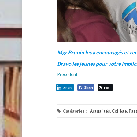
Mgr Brunin les a encouragés et re
Bravo les jeunes pour votre implic
Précédent
Post
Share
Share
Catégories :
Actualités
,
Collège
,
Pas