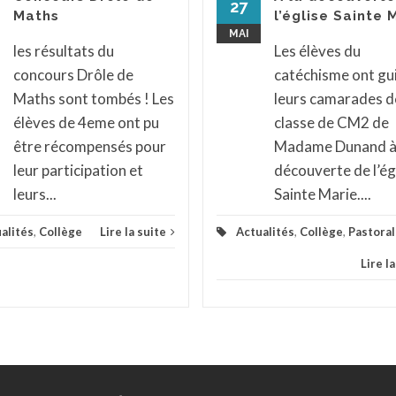
27
Maths
l’église Sainte 
MAI
les résultats du
Les élèves du
concours Drôle de
catéchisme ont gu
Maths sont tombés ! Les
leurs camarades de
élèves de 4eme ont pu
classe de CM2 de
être récompensés pour
Madame Dunand à 
leur participation et
découverte de l’ég
leurs...
Sainte Marie....
alités
,
Collège
Lire la suite
Actualités
,
Collège
,
Pastora
Lire l