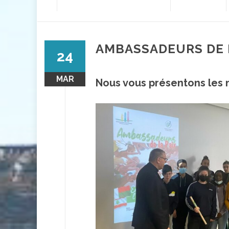
contenu
AMBASSADEURS DE L
24
MAR
Nous vous présentons les