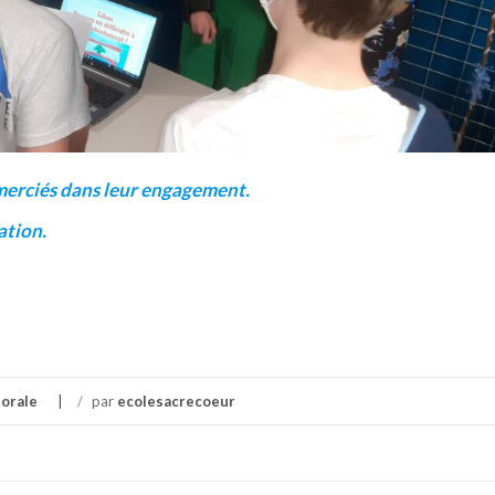
merciés dans leur engagement.
ation.
torale
/
par
ecolesacrecoeur