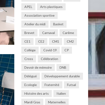
APEL
Arts plastiques
Association sportive
Atelier du midi
Basket
Brevet
Carnaval
Carême
CE1
CE2
CM1
CM2
Collège
Covid-19
CP
Cross
Célébration
Devoir de mémoire
DNB
Délégué
Développement durable
Ecologie
Fraternité
Futsal
Histoire des arts
Italien
Mardi Gras
Maternelles