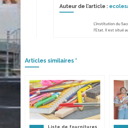
Auteur de l’article :
ecoles
L'institution du Sa
l'Etat. Il est situé
Articles similaires '
 le
iques
élèves
t
endu au
Liste de fournitures