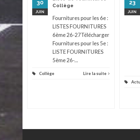
ph pour
30
23
Collège
x et
JUIN
JUIN
...
Fournitures pour les 6e :
LISTES FOURNITURES
assé
...
6ème 26-27Télécharger
la suite
Fournitures pour les 5e :
LISTE FOURNITURES
5ème 26-...
Collège
Lire la suite
Actu