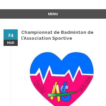
MENU
Aller
au
contenu
Championnat de Badminton de
24
l’Association Sportive
MAR