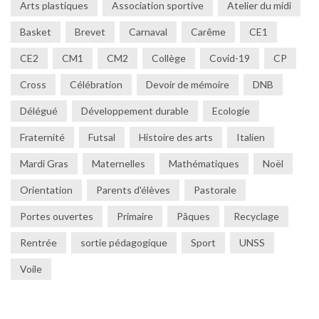
Arts plastiques
Association sportive
Atelier du midi
Basket
Brevet
Carnaval
Carême
CE1
CE2
CM1
CM2
Collège
Covid-19
CP
Cross
Célébration
Devoir de mémoire
DNB
Délégué
Développement durable
Ecologie
Fraternité
Futsal
Histoire des arts
Italien
Mardi Gras
Maternelles
Mathématiques
Noël
Orientation
Parents d'élèves
Pastorale
Portes ouvertes
Primaire
Pâques
Recyclage
Rentrée
sortie pédagogique
Sport
UNSS
Voile