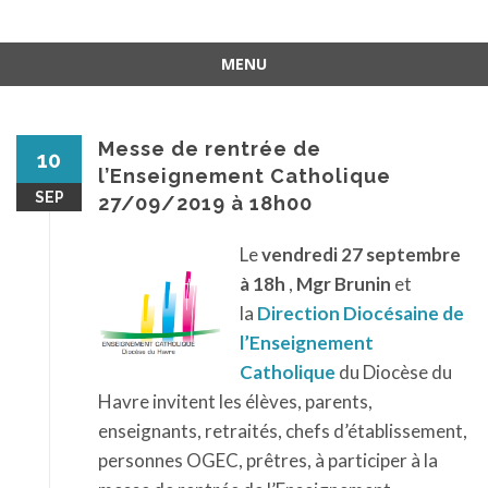
MENU
Aller
au
contenu
Messe de rentrée de
10
l’Enseignement Catholique
SEP
27/09/2019 à 18h00
Le
vendredi 27 septembre
à 18h
,
Mgr Brunin
et
la
Direction Diocésaine de
l’Enseignement
Catholique
du Diocèse du
Havre invitent les élèves, parents,
enseignants, retraités, chefs d’établissement,
personnes OGEC, prêtres, à participer à la