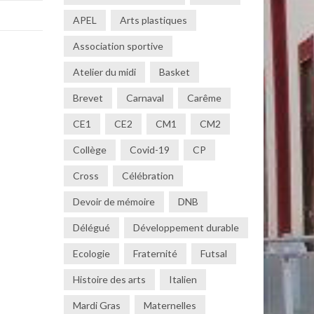
APEL
Arts plastiques
Association sportive
Atelier du midi
Basket
Brevet
Carnaval
Carême
CE1
CE2
CM1
CM2
Collège
Covid-19
CP
Cross
Célébration
Devoir de mémoire
DNB
Délégué
Développement durable
Ecologie
Fraternité
Futsal
Histoire des arts
Italien
Mardi Gras
Maternelles