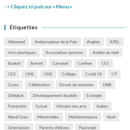
–> Cliquez ici puis sur « Menu »
Étiquettes
Allemand
Ambassadeur de la Paix
Anglais
APEL
Arts plastiques
Association sportive
Atelier du midi
Basket
Brevet
Carnaval
Carême
CE1
CE2
CM1
CM2
Collège
Covid-19
CP
Cross
Célébration
Devoir de mémoire
DNB
Délégué
Développement durable
Ecologie
Fraternité
Futsal
Histoire des arts
Italien
Mardi Gras
Maternelles
Mathématiques
Noël
Orientation
Parents d'élèves
Pastorale