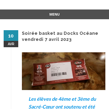
MENU
Aller
au
contenu
Soirée basket au Docks Océane
10
vendredi 7 avril 2023
AVR
Les élèves de 4ème et 3ème du
Sacré-Cœur ont soutenu et été