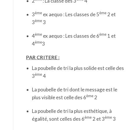
2
: La classe des 3
4
ème
ème
3
ex aequo : Les classes de 5
2 et
ème
3
3
ème
ème
4
ex aequo : Les classes de 6
1 et
ème
4
3
PAR CRITERE :
La poubelle de tri la plus solide est celle des
ème
3
4
La poubelle de tri dont le message est le
ème
plus visible est celle des 6
2
La poubelle de tri la plus esthétique, à
ème
ème
égalité, sont celles des 6
2 et 3
3