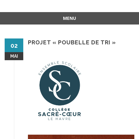
MENU
Aller
au
contenu
PROJET « POUBELLE DE TRI »
02
MAI