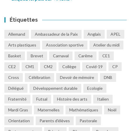
Étiquettes
Allemand
Ambassadeur de la Paix
Anglais
APEL
Arts plastiques
Association sportive
Atelier du midi
Basket
Brevet
Carnaval
Carême
CE1
CE2
CM1
CM2
Collège
Covid-19
CP
Cross
Célébration
Devoir de mémoire
DNB
Délégué
Développement durable
Ecologie
Fraternité
Futsal
Histoire des arts
Italien
Mardi Gras
Maternelles
Mathématiques
Noël
Orientation
Parents d'élèves
Pastorale