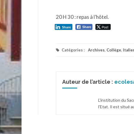
20 H 30 : repas à l’hôtel.
Post
Share
Share
Catégories :
Archives
,
Collège
,
Italie
Auteur de l’article :
ecoles
L'institution du Sa
l'Etat. Il est situé