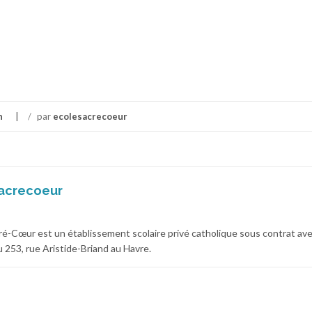
n
/
par
ecolesacrecoeur
acrecoeur
cré-Cœur est un établissement scolaire privé catholique sous contrat av
 au 253, rue Aristide-Briand au Havre.