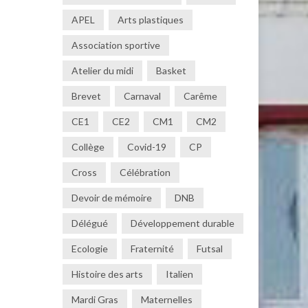
APEL
Arts plastiques
Association sportive
Atelier du midi
Basket
Brevet
Carnaval
Carême
CE1
CE2
CM1
CM2
Collège
Covid-19
CP
Cross
Célébration
Devoir de mémoire
DNB
Délégué
Développement durable
Ecologie
Fraternité
Futsal
Histoire des arts
Italien
Mardi Gras
Maternelles