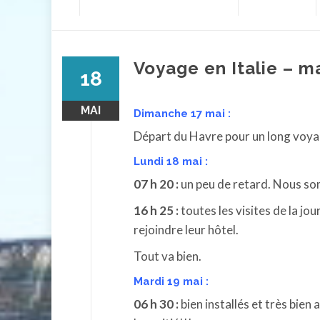
contenu
Voyage en Italie – m
18
MAI
Dimanche 17 mai :
Départ du Havre pour un long voyag
Lundi 18 mai :
07 h 20 :
un peu de retard. Nous so
16 h 25 :
toutes les visites de la jo
rejoindre leur hôtel.
Tout va bien.
Mardi 19 mai :
06 h 30 :
bien installés et très bien a