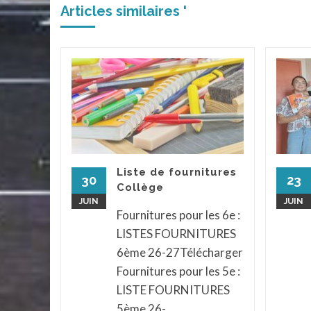
Articles similaires '
 le
iques
élèves
t
endu au
Liste de fournitures
ph pour
30
23
Collège
x et
JUIN
JUIN
...
Fournitures pour les 6e :
LISTES FOURNITURES
assé
...
6ème 26-27Télécharger
la suite
Fournitures pour les 5e :
LISTE FOURNITURES
5ème 26-...