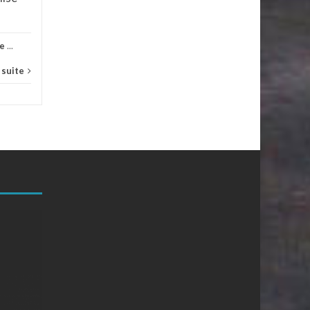
le
...
a suite