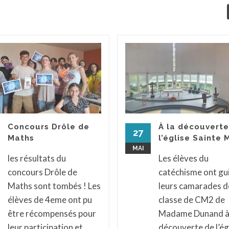
Concours Drôle de
À la découverte
27
Maths
l’église Sainte 
MAI
les résultats du
Les élèves du
concours Drôle de
catéchisme ont gu
Maths sont tombés ! Les
leurs camarades de
élèves de 4eme ont pu
classe de CM2 de
être récompensés pour
Madame Dunand à 
leur participation et
découverte de l’ég