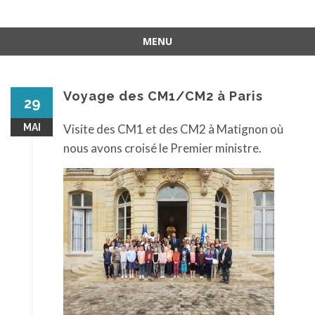
MENU
Aller
au
contenu
Voyage des CM1/CM2 à Paris
29
MAI
Visite des CM1 et des CM2 à Matignon où
nous avons croisé le Premier ministre.