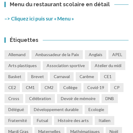
Menu du restaurant scolaire en détail
–> Cliquez ici puis sur « Menu »
Étiquettes
Allemand
Ambassadeur de la Paix
Anglais
APEL
Arts plastiques
Association sportive
Atelier du midi
Basket
Brevet
Carnaval
Carême
CE1
CE2
CM1
CM2
Collège
Covid-19
CP
Cross
Célébration
Devoir de mémoire
DNB
Délégué
Développement durable
Ecologie
Fraternité
Futsal
Histoire des arts
Italien
Mardi Gras
Maternelles
Mathématiques
Noël