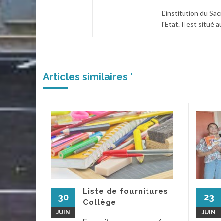
L'institution du Sa
l'Etat. Il est situé
Articles similaires '
 le
iques
élèves
t
endu au
Liste de fournitures
ph pour
30
23
Collège
x et
JUIN
JUIN
...