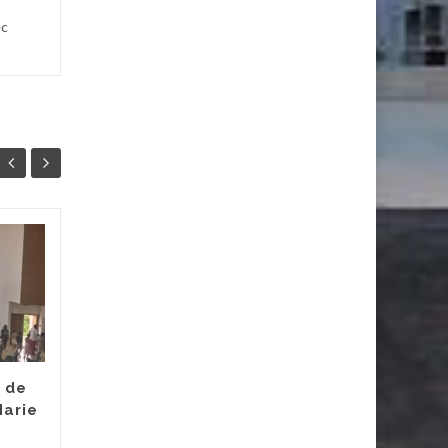
ec
Ambassadeur Anti-
21
07
harcèlement du
MAI
Lycée Jeanne d’Arc
MAI
Les ambassadeurs
harcèlement du lycée
Jeanne d’Arc sont
 de
Marie
intervenus auprès de
nos quatre classes de 6e