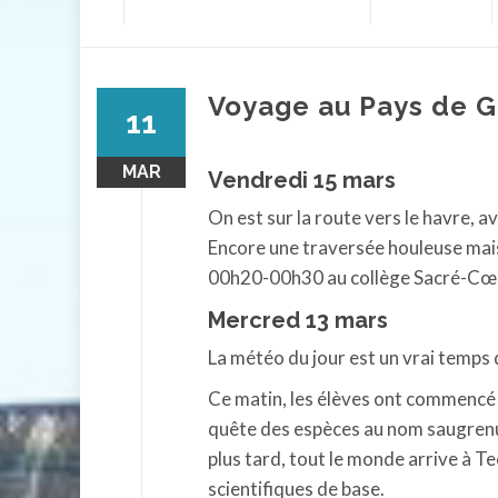
contenu
Voyage au Pays de Ga
11
MAR
Vendredi 15 mars
On est sur la route vers le havre, 
Encore une traversée houleuse mais
00h20-00h30 au collège Sacré-Cœ
Mercred 13 mars
La météo du jour est un vrai temps 
Ce matin, les élèves ont commencé l
quête des espèces au nom saugrenu
plus tard, tout le monde arrive à Te
scientifiques de base.