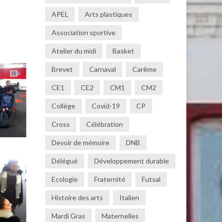
APEL
Arts plastiques
Association sportive
Atelier du midi
Basket
Brevet
Carnaval
Carême
CE1
CE2
CM1
CM2
Collège
Covid-19
CP
Cross
Célébration
Devoir de mémoire
DNB
Délégué
Développement durable
Ecologie
Fraternité
Futsal
Histoire des arts
Italien
Mardi Gras
Maternelles