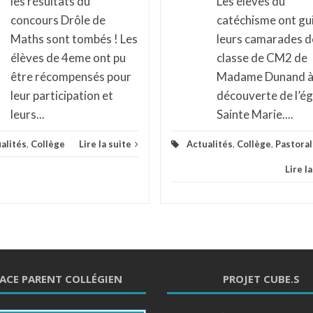
les résultats du
Les élèves du
concours Drôle de
catéchisme ont gu
Maths sont tombés ! Les
leurs camarades de
élèves de 4eme ont pu
classe de CM2 de
être récompensés pour
Madame Dunand à 
leur participation et
découverte de l’ég
leurs...
Sainte Marie....
alités
,
Collège
Lire la suite
Actualités
,
Collège
,
Pastora
Lire l
ACE PARENT COLLÉGIEN
PROJET CUBE.S