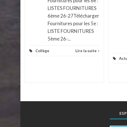
Fournitures pour les 6e :
LISTES FOURNITURES
assé
...
6ème 26-27Télécharger
la suite
Fournitures pour les 5e :
LISTE FOURNITURES
5ème 26-...
Collège
Lire la suite
Actu
ESP