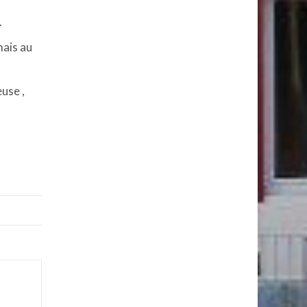
.
mais au
use ,