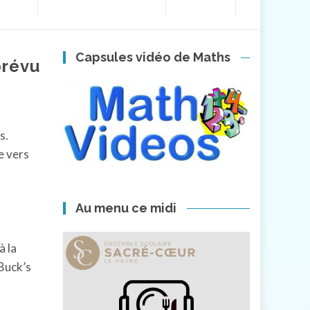
Capsules vidéo de Maths
prévu
s.
e vers
Au menu ce midi
à la
Buck’s