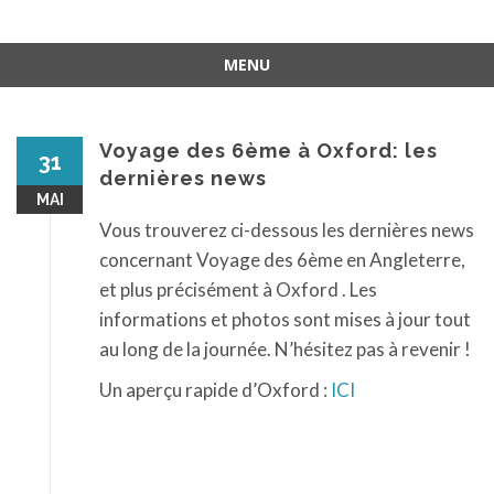
MENU
Aller
au
contenu
Voyage des 6ème à Oxford: les
31
dernières news
MAI
Vous trouverez ci-dessous les dernières news
concernant Voyage des 6ème en Angleterre,
et plus précisément à Oxford . Les
informations et photos sont mises à jour tout
au long de la journée. N’hésitez pas à revenir !
Un aperçu rapide d’Oxford :
ICI