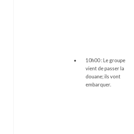
10h00 : Le groupe
vient de passer la
douane; ils vont
embarquer.
13h30 (heure
locale) : Repas dans
une aire de