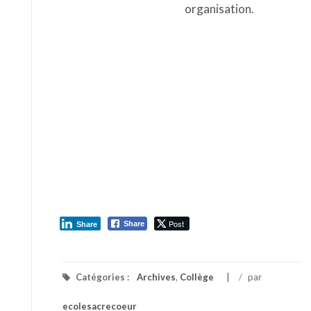
Post
Share
Share
Catégories :
Archives
,
Collège
/
par
ecolesacrecoeur
Auteur de l’article :
ecolesacrecoeur