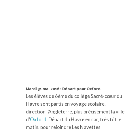
Mardi 31 mai 2016 : Départ pour Oxford
Les élèves de 6ème du collège Sacré-cœur du
Havre sont partis en voyage scolaire,
direction l’Angleterre, plus précisément la ville
d’
Oxford
. Départ du Havre en car, très tôt le
matin, pour rejoindre Les Navettes
Eurotunnel Le Shuttle. Ils traverseront la
Manche via le Tunnel sous la Manche. Le
service de Shuttle effectue le trajet
Folkestone-Calais dans le tunnel sous la