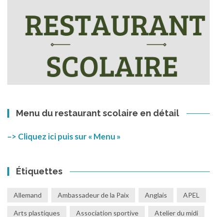
Menu du restaurant scolaire en détail
–> Cliquez ici puis sur « Menu »
Étiquettes
Allemand
Ambassadeur de la Paix
Anglais
APEL
Arts plastiques
Association sportive
Atelier du midi
Basket
Brevet
Carnaval
Carême
CE1
CE2
CM1
CM2
Collège
Covid-19
CP
Cross
Célébration
Devoir de mémoire
DNB