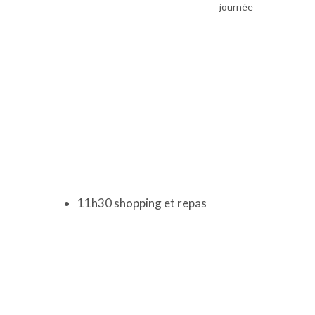
11h30 shopping et repas
Shopping à Oxford,
Repas avant le musée
What else?
Harry Potter