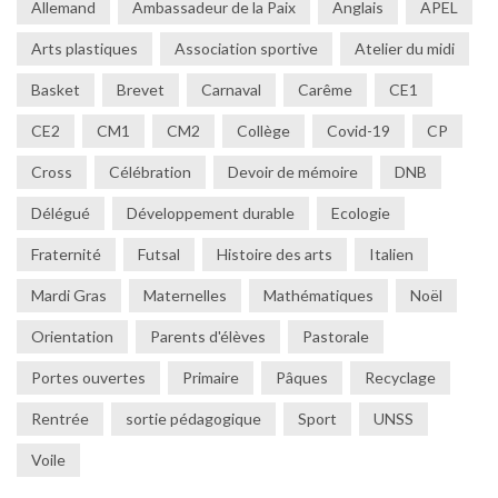
Allemand
Ambassadeur de la Paix
Anglais
APEL
Arts plastiques
Association sportive
Atelier du midi
Basket
Brevet
Carnaval
Carême
CE1
CE2
CM1
CM2
Collège
Covid-19
CP
Cross
Célébration
Devoir de mémoire
DNB
Délégué
Développement durable
Ecologie
Fraternité
Futsal
Histoire des arts
Italien
Mardi Gras
Maternelles
Mathématiques
Noël
Orientation
Parents d'élèves
Pastorale
Portes ouvertes
Primaire
Pâques
Recyclage
Rentrée
sortie pédagogique
Sport
UNSS
Voile