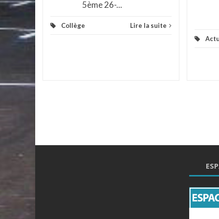
5ème 26-...
Collège
Lire la suite
Actu
ESP