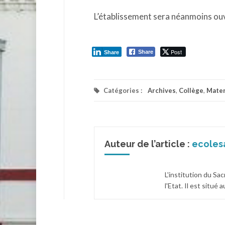
L’établissement sera néanmoins ouv
Post
Share
Share
Catégories :
Archives
,
Collège
,
Mater
Auteur de l’article :
ecoles
L'institution du Sa
l'Etat. Il est situé