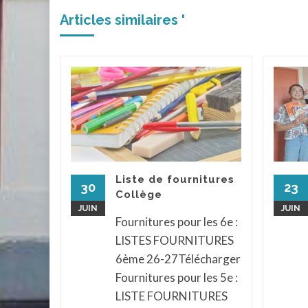
Articles similaires '
 le
iques
élèves
t
endu au
Liste de fournitures
ph pour
30
23
Collège
x et
JUIN
JUIN
...
Fournitures pour les 6e :
LISTES FOURNITURES
assé
...
6ème 26-27Télécharger
la suite
Fournitures pour les 5e :
LISTE FOURNITURES