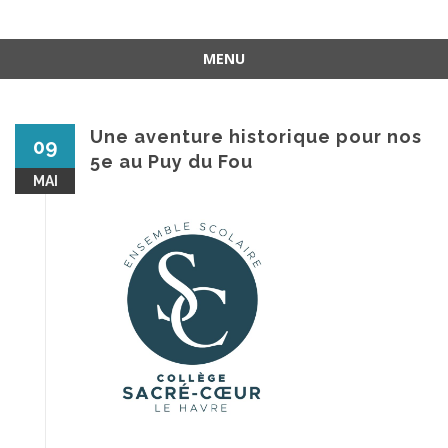
MENU
Aller
au
contenu
Une aventure historique pour nos
09
5e au Puy du Fou
MAI