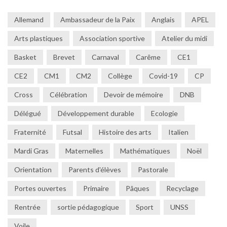
Allemand
Ambassadeur de la Paix
Anglais
APEL
Arts plastiques
Association sportive
Atelier du midi
Basket
Brevet
Carnaval
Carême
CE1
CE2
CM1
CM2
Collège
Covid-19
CP
Cross
Célébration
Devoir de mémoire
DNB
Délégué
Développement durable
Ecologie
Fraternité
Futsal
Histoire des arts
Italien
Mardi Gras
Maternelles
Mathématiques
Noël
Orientation
Parents d'élèves
Pastorale
Portes ouvertes
Primaire
Pâques
Recyclage
Rentrée
sortie pédagogique
Sport
UNSS
Voile