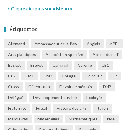
–> Cliquez ici puis sur « Menu »
Étiquettes
Allemand
Ambassadeur de la Paix
Anglais
APEL
Arts plastiques
Association sportive
Atelier du midi
Basket
Brevet
Carnaval
Carême
CE1
CE2
CM1
CM2
Collège
Covid-19
CP
Cross
Célébration
Devoir de mémoire
DNB
Délégué
Développement durable
Ecologie
Fraternité
Futsal
Histoire des arts
Italien
Mardi Gras
Maternelles
Mathématiques
Noël
Orientation
Parents d'élèves
Pastorale