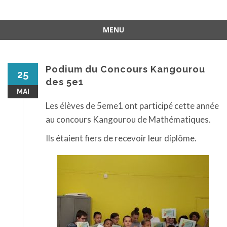
MENU
Aller
au
contenu
Podium du Concours Kangourou
25
des 5e1
MAI
Les élèves de 5eme1 ont participé cette année
au concours Kangourou de Mathématiques.
Ils étaient fiers de recevoir leur diplôme.