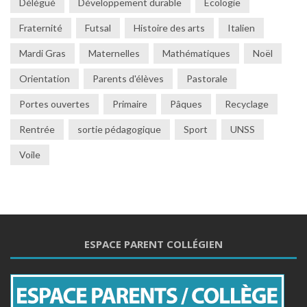
Délégué
Développement durable
Ecologie
Fraternité
Futsal
Histoire des arts
Italien
Mardi Gras
Maternelles
Mathématiques
Noël
Orientation
Parents d'élèves
Pastorale
Portes ouvertes
Primaire
Pâques
Recyclage
Rentrée
sortie pédagogique
Sport
UNSS
Voile
ESPACE PARENT COLLÉGIEN