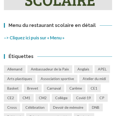
Menu du restaurant scolaire en détail
–> Cliquez ici puis sur « Menu »
Étiquettes
Allemand
Ambassadeur de la Paix
Anglais
APEL
Arts plastiques
Association sportive
Atelier du midi
Basket
Brevet
Carnaval
Carême
CE1
CE2
CM1
CM2
Collège
Covid-19
CP
Cross
Célébration
Devoir de mémoire
DNB