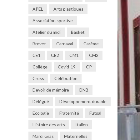
APEL
Arts plastiques
Association sportive
Atelier du midi
Basket
Brevet
Carnaval
Carême
CE1
CE2
CM1
CM2
Collège
Covid-19
CP
Cross
Célébration
Devoir de mémoire
DNB
Délégué
Développement durable
Ecologie
Fraternité
Futsal
Histoire des arts
Italien
Mardi Gras
Maternelles