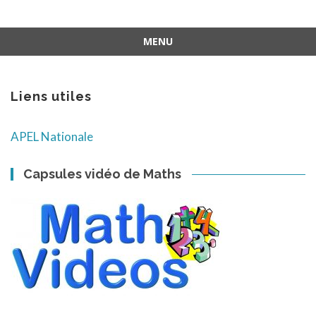
MENU
Aller
au
contenu
Liens utiles
APEL Nationale
Capsules vidéo de Maths