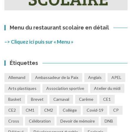
Menu du restaurant scolaire en détail
–> Cliquez ici puis sur « Menu »
Étiquettes
Allemand
Ambassadeur de la Paix
Anglais
APEL
Arts plastiques
Association sportive
Atelier du midi
Basket
Brevet
Carnaval
Carême
CE1
CE2
CM1
CM2
Collège
Covid-19
CP
Cross
Célébration
Devoir de mémoire
DNB
Délégué
Développement durable
Ecologie