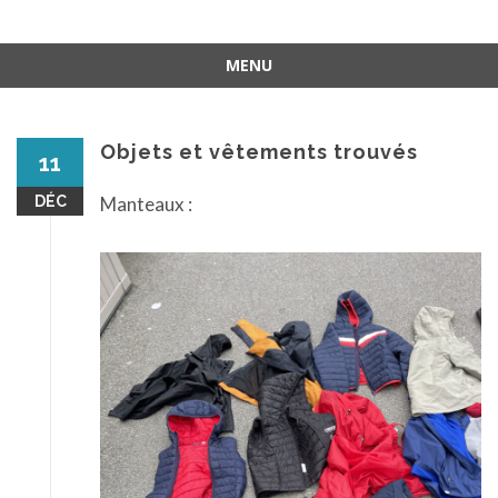
MENU
Aller
au
contenu
Objets et vêtements trouvés
11
DÉC
Manteaux :