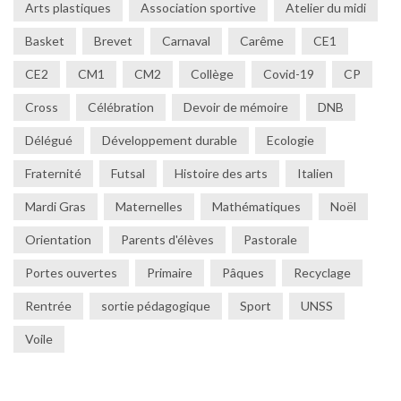
Arts plastiques
Association sportive
Atelier du midi
Basket
Brevet
Carnaval
Carême
CE1
CE2
CM1
CM2
Collège
Covid-19
CP
Cross
Célébration
Devoir de mémoire
DNB
Délégué
Développement durable
Ecologie
Fraternité
Futsal
Histoire des arts
Italien
Mardi Gras
Maternelles
Mathématiques
Noël
Orientation
Parents d'élèves
Pastorale
Portes ouvertes
Primaire
Pâques
Recyclage
Rentrée
sortie pédagogique
Sport
UNSS
Voile