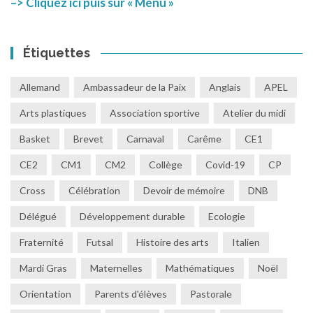
–> Cliquez ici puis sur « Menu »
Étiquettes
Allemand
Ambassadeur de la Paix
Anglais
APEL
Arts plastiques
Association sportive
Atelier du midi
Basket
Brevet
Carnaval
Carême
CE1
CE2
CM1
CM2
Collège
Covid-19
CP
Cross
Célébration
Devoir de mémoire
DNB
Délégué
Développement durable
Ecologie
Fraternité
Futsal
Histoire des arts
Italien
Mardi Gras
Maternelles
Mathématiques
Noël
Orientation
Parents d'élèves
Pastorale