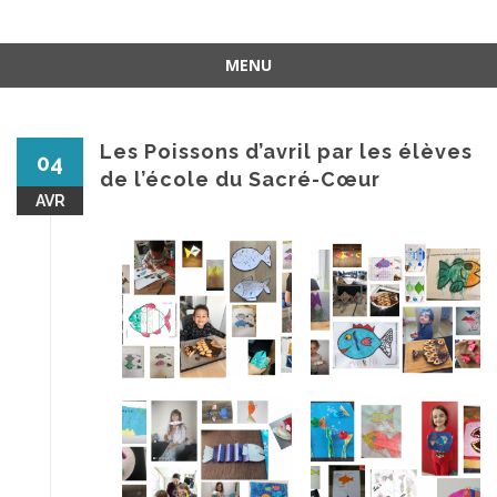
MENU
Aller
au
contenu
Les Poissons d’avril par les élèves
04
de l’école du Sacré-Cœur
AVR