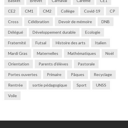
Basket
Brevet
Carnaval
Carême
CE1
CE2
CM1
CM2
Collège
Covid-19
CP
Cross
Célébration
Devoir de mémoire
DNB
Délégué
Développement durable
Ecologie
Fraternité
Futsal
Histoire des arts
Italien
Mardi Gras
Maternelles
Mathématiques
Noël
Orientation
Parents d'élèves
Pastorale
Portes ouvertes
Primaire
Pâques
Recyclage
Rentrée
sortie pédagogique
Sport
UNSS
Voile