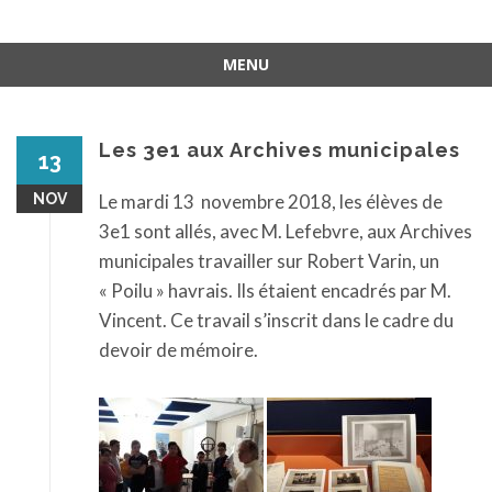
MENU
Aller
au
contenu
Les 3e1 aux Archives municipales
13
NOV
Le mardi 13 novembre 2018, les élèves de
3e1 sont allés, avec M. Lefebvre, aux Archives
municipales travailler sur Robert Varin, un
« Poilu » havrais. Ils étaient encadrés par M.
Vincent. Ce travail s’inscrit dans le cadre du
devoir de mémoire.