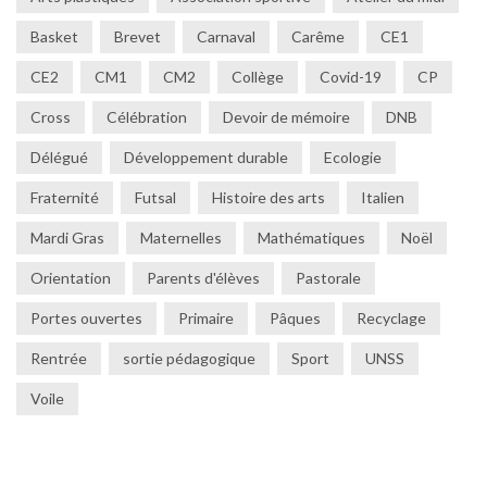
Basket
Brevet
Carnaval
Carême
CE1
CE2
CM1
CM2
Collège
Covid-19
CP
Cross
Célébration
Devoir de mémoire
DNB
Délégué
Développement durable
Ecologie
Fraternité
Futsal
Histoire des arts
Italien
Mardi Gras
Maternelles
Mathématiques
Noël
Orientation
Parents d'élèves
Pastorale
Portes ouvertes
Primaire
Pâques
Recyclage
Rentrée
sortie pédagogique
Sport
UNSS
Voile