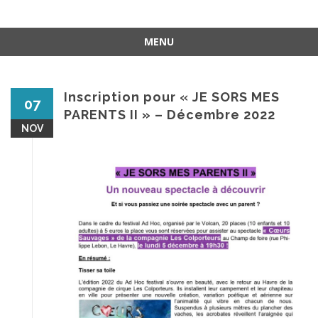
MENU
Aller
au
contenu
Inscription pour « JE SORS MES
07
PARENTS II » – Décembre 2022
NOV