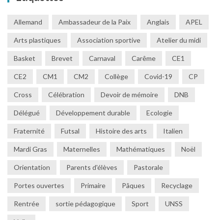
Allemand
Ambassadeur de la Paix
Anglais
APEL
Arts plastiques
Association sportive
Atelier du midi
Basket
Brevet
Carnaval
Carême
CE1
CE2
CM1
CM2
Collège
Covid-19
CP
Cross
Célébration
Devoir de mémoire
DNB
Délégué
Développement durable
Ecologie
Fraternité
Futsal
Histoire des arts
Italien
Mardi Gras
Maternelles
Mathématiques
Noël
Orientation
Parents d'élèves
Pastorale
Portes ouvertes
Primaire
Pâques
Recyclage
Rentrée
sortie pédagogique
Sport
UNSS