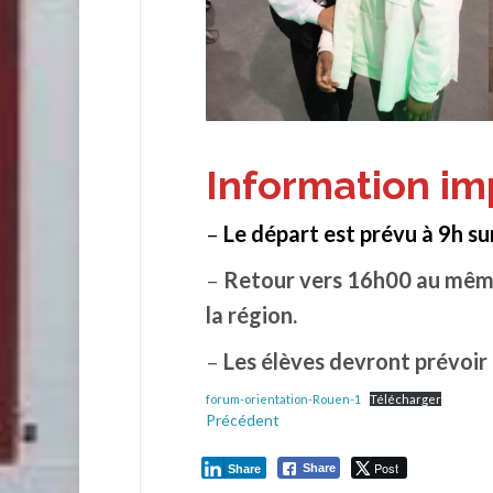
Information im
–
Le départ est prévu à 9h s
–
Retour vers 16h00 au même 
la région.
–
Les élèves devront prévoir 
forum-orientation-Rouen-1
Télécharger
Précédent
Post
Share
Share