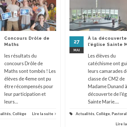
Concours Drôle de
À la découverte
27
Maths
l’église Sainte 
MAI
les résultats du
Les élèves du
concours Drôle de
catéchisme ont gu
Maths sont tombés ! Les
leurs camarades de
élèves de 4eme ont pu
classe de CM2 de
être récompensés pour
Madame Dunand à 
leur participation et
découverte de l’ég
leurs...
Sainte Marie....
alités
,
Collège
Lire la suite
Actualités
,
Collège
,
Pastora
Lire l