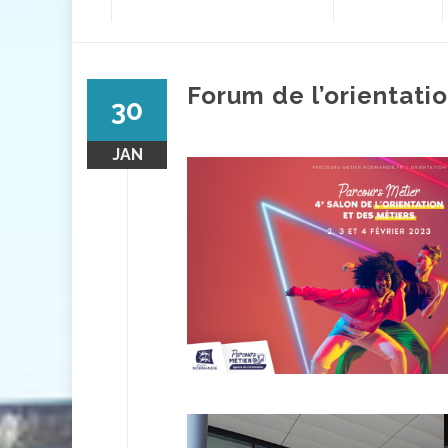
contenu
Forum de l’orientati
30
JAN