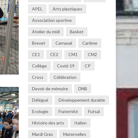
APEL
Arts plastiques
Association sportive
Atelier du midi
Basket
Brevet
Carnaval
Carême
CE1
CE2
CM1
CM2
Collège
Covid-19
CP
Cross
Célébration
Devoir de mémoire
DNB
Délégué
Développement durable
Ecologie
Fraternité
Futsal
Histoire des arts
Italien
Mardi Gras
Maternelles