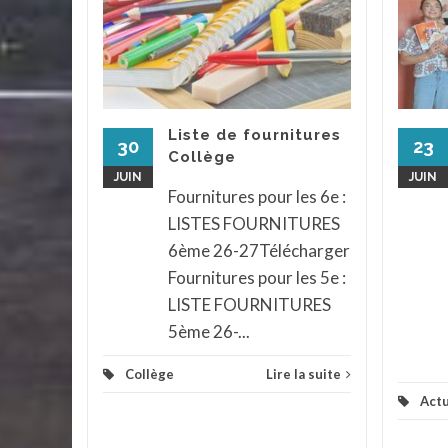
iques
élèves
t
endu au
Liste de fournitures
ph pour
30
23
Collège
x et
JUIN
JUIN
...
Fournitures pour les 6e :
LISTES FOURNITURES
assé
...
6ème 26-27Télécharger
la suite
Fournitures pour les 5e :
LISTE FOURNITURES
5ème 26-...
Collège
Lire la suite
Actu