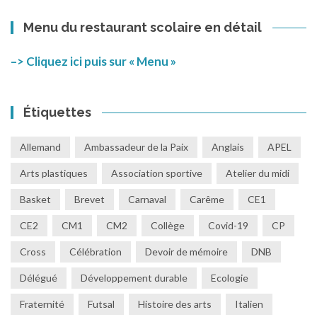
Menu du restaurant scolaire en détail
–> Cliquez ici puis sur « Menu »
Étiquettes
Allemand
Ambassadeur de la Paix
Anglais
APEL
Arts plastiques
Association sportive
Atelier du midi
Basket
Brevet
Carnaval
Carême
CE1
CE2
CM1
CM2
Collège
Covid-19
CP
Cross
Célébration
Devoir de mémoire
DNB
Délégué
Développement durable
Ecologie
Fraternité
Futsal
Histoire des arts
Italien