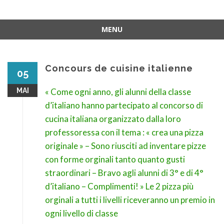
MENU
Aller
au
contenu
Concours de cuisine italienne
05
MAI
« Come ogni anno, gli alunni della classe
d’italiano hanno partecipato al concorso di
cucina italiana organizzato dalla loro
professoressa con il tema : « crea una pizza
originale » – Sono riusciti ad inventare pizze
con forme orginali tanto quanto gusti
straordinari – Bravo agli alunni di 3° e di 4°
d’italiano – Complimenti! » Le 2 pizza più
orginali a tutti i livelli riceveranno un premio in
ogni livello di classe