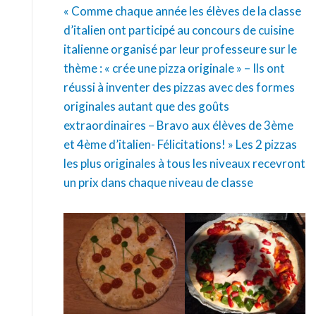
« Comme chaque année les élèves de la classe
d’italien ont participé au concours de cuisine
italienne organisé par leur professeure sur le
thème : « crée une pizza originale » – Ils ont
réussi à inventer des pizzas avec des formes
originales autant que des goûts
extraordinaires – Bravo aux élèves de 3ème
et 4ème d’italien- Félicitations! » Les 2 pizzas
les plus originales à tous les niveaux recevront
un prix dans chaque niveau de classe