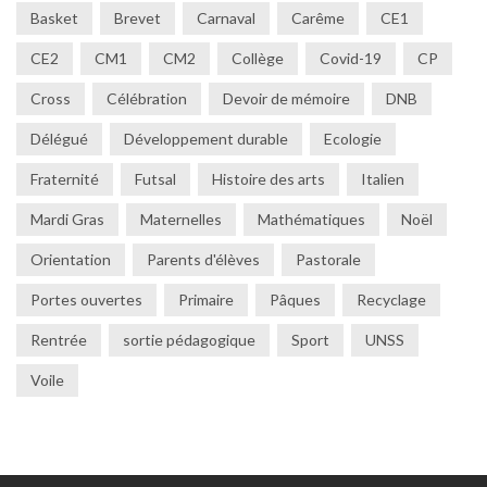
Basket
Brevet
Carnaval
Carême
CE1
CE2
CM1
CM2
Collège
Covid-19
CP
Cross
Célébration
Devoir de mémoire
DNB
Délégué
Développement durable
Ecologie
Fraternité
Futsal
Histoire des arts
Italien
Mardi Gras
Maternelles
Mathématiques
Noël
Orientation
Parents d'élèves
Pastorale
Portes ouvertes
Primaire
Pâques
Recyclage
Rentrée
sortie pédagogique
Sport
UNSS
Voile