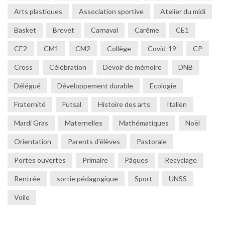
Arts plastiques
Association sportive
Atelier du midi
Basket
Brevet
Carnaval
Carême
CE1
CE2
CM1
CM2
Collège
Covid-19
CP
Cross
Célébration
Devoir de mémoire
DNB
Délégué
Développement durable
Ecologie
Fraternité
Futsal
Histoire des arts
Italien
Mardi Gras
Maternelles
Mathématiques
Noël
Orientation
Parents d'élèves
Pastorale
Portes ouvertes
Primaire
Pâques
Recyclage
Rentrée
sortie pédagogique
Sport
UNSS
Voile