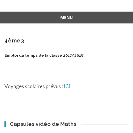
MENU
Aller
au
contenu
4ème3
Emploi du temps de la classe 2017/2018 :
Voyages scolaires prévus :
ICI
Capsules vidéo de Maths