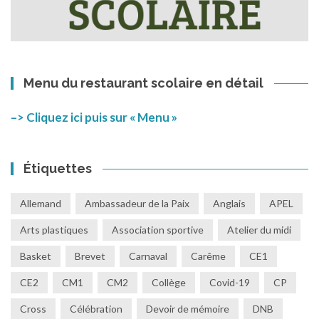
Menu du restaurant scolaire en détail
–> Cliquez ici puis sur « Menu »
Étiquettes
Allemand
Ambassadeur de la Paix
Anglais
APEL
Arts plastiques
Association sportive
Atelier du midi
Basket
Brevet
Carnaval
Carême
CE1
CE2
CM1
CM2
Collège
Covid-19
CP
Cross
Célébration
Devoir de mémoire
DNB