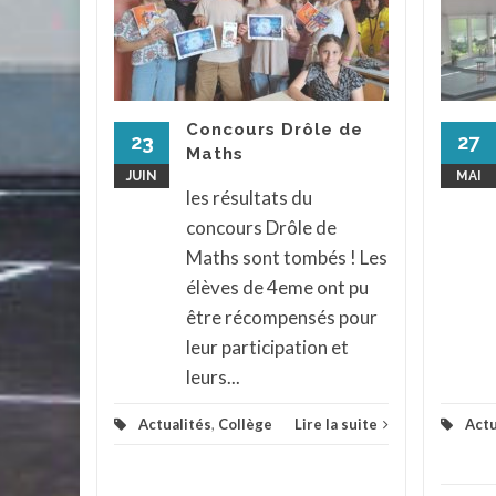
dor
il, une
ves du
Concours Drôle de
rendu a
23
27
Maths
urnée,
JUIN
MAI
ur...
les résultats du
concours Drôle de
assé
...
Maths sont tombés ! Les
la suite
élèves de 4eme ont pu
être récompensés pour
leur participation et
leurs...
Actualités
,
Collège
Lire la suite
Actu