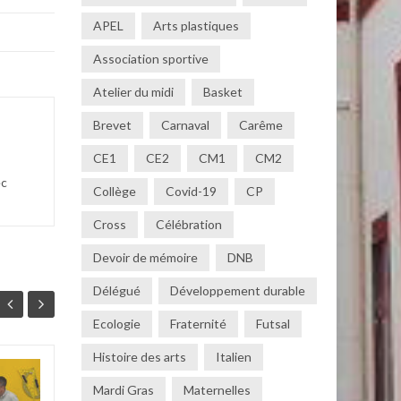
APEL
Arts plastiques
Association sportive
Atelier du midi
Basket
Brevet
Carnaval
Carême
CE1
CE2
CM1
CM2
ec
Collège
Covid-19
CP
Cross
Célébration
Devoir de mémoire
DNB
Délégué
Développement durable
Ecologie
Fraternité
Futsal
Histoire des arts
Italien
Découverte de le
Mardi Gras
Maternelles
07
13