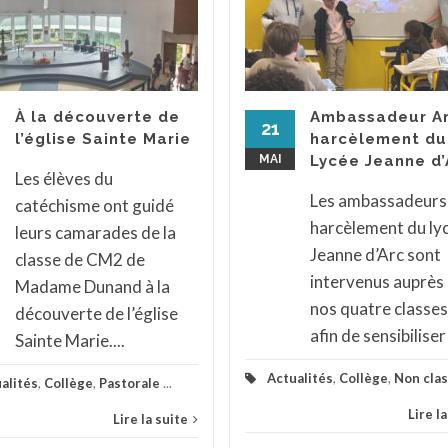
À la découverte de
Ambassadeur An
21
l’église Sainte Marie
harcèlement du
MAI
Lycée Jeanne d’
Les élèves du
Les ambassadeurs
catéchisme ont guidé
harcèlement du ly
leurs camarades de la
Jeanne d’Arc sont
classe de CM2 de
intervenus auprès
Madame Dunand à la
nos quatre classes
découverte de l’église
afin de sensibiliser 
Sainte Marie....
Actualités
,
Collège
,
Non cla
alités
,
Collège
,
Pastorale
...
Lire l
Lire la suite