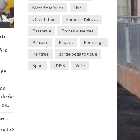
SPE Arts Plastiques
MAI
AVR
Mathématiques
Noël
Mardi 5 mai, les élèves
Orientation
Parents d'élèves
du groupe arts et
culture se sont rendu au
Pastorale
Portes ouvertes
ti-
Lycée Saint Joseph pour
Primaire
Pâques
Recyclage
découvrir les lieux et
Arc
Rentrée
sortie pédagogique
échanger avec les...
Sport
UNSS
Voile
Actualités
,
Collège
,
Non classé
...
Actua
cée
Lire la suite
 de
 de 6e
les...
ssé
...
a suite