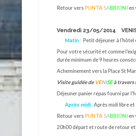
Retour vers
PUNTA
SA
BBIONI
en 
Vendredi 23/05/2014 VENI
Matin
:
Petit déjeuner à l’hôtel
Pour votre sécurité et comme l’exig
durée minimum de 9 heures conséc
Acheminement vers la Place St Mar
Visite guidée de
VE
NI
SE
à travers 
Déjeuner panier repas fourni par l’h
Après-midi
:
Après midi libre et
Retour vers
PUNTA
SA
BBIONI
en 
20h00 départ et route de retour et 