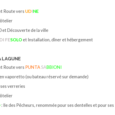
 et Route vers
UD
I
NE
ôtelier
 et Découverte de la ville
DI FE
SOLO
et Installation, dîner et hébergement
LA LAGUNE
 et Route vers
PUNTA
SA
BBIONI
ne en vaporetto (ou bateau réservé sur demande)
ses verreries
ôtelier
O
: Ile des Pêcheurs, renommée pour ses dentelles et pour se