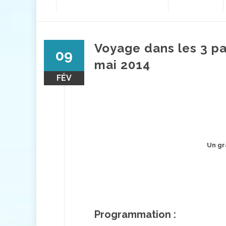
contenu
Voyage dans les 3 pa
09
mai 2014
FÉV
Un gr
Programmation :