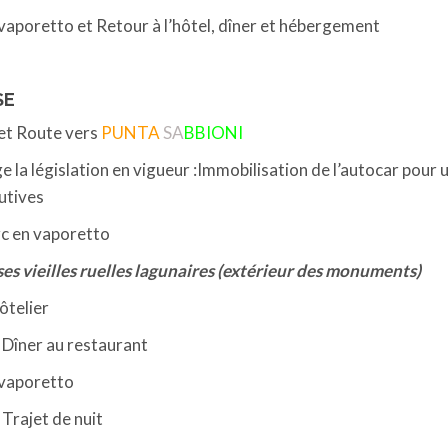
vaporetto et Retour à l’hôtel, dîner et hébergement
SE
 et Route vers
PUNTA
SA
BBIONI
e la législation en vigueur :Immobilisation de l’autocar pour 
utives
c en vaporetto
ses vieilles ruelles lagunaires (extérieur des monuments)
ôtelier
 Dîner au restaurant
vaporetto
Trajet de nuit