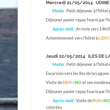
Mercredi 21/05/2014 UDINE
Matin
:
Petit déjeuner à l’hôtel
Déjeuner panier repas fourni par l’h
Après-midi
:
Arrivée vers 14h30
Acheminement vers l’hôtel à
LIDO
Jeudi 22/05/2014 ILES DE 
Matin
:
Petit déjeuner à l’hôtel
Excursion vers les Iles de la Lagu
Visite de
MU
RA
NO
et ses nombreu
Déjeuner panier repas fourni par l’h
Après-midi
:
Visite de
BU
RA
N
colorées