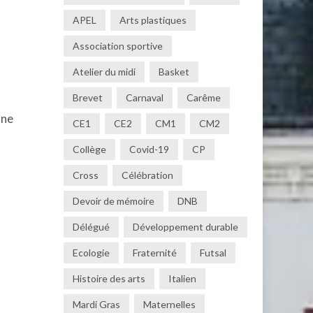
APEL
Arts plastiques
Association sportive
Atelier du midi
Basket
Brevet
Carnaval
Carême
une
CE1
CE2
CM1
CM2
Collège
Covid-19
CP
Cross
Célébration
Devoir de mémoire
DNB
Délégué
Développement durable
Ecologie
Fraternité
Futsal
Histoire des arts
Italien
Mardi Gras
Maternelles