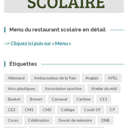
Menu du restaurant scolaire en détail
–> Cliquez ici puis sur « Menu »
Étiquettes
Allemand
Ambassadeur de la Paix
Anglais
APEL
Arts plastiques
Association sportive
Atelier du midi
Basket
Brevet
Carnaval
Carême
CE1
CE2
CM1
CM2
Collège
Covid-19
CP
Cross
Célébration
Devoir de mémoire
DNB