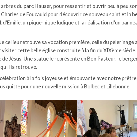
 arbres du parc Hauser, pour ressentir et ouvrir peu à peu so
nt Charles de Foucauld pour découvrir ce nouveau saint et la b
 d’Emilie, un pique-nique ludique et la réalisation d’un panne
e ce lieu retrouve sa vocation première, celle du pèlerinage 
visiter cette belle église construite à la fin du XIXème siècle
e de Jésus. Une statue le représente en Bon Pasteur, le berger
qu’il la retrouve.
 célébration à la fois joyeuse et émouvante avec notre prêtre
us quitte pour une nouvelle mission à Bolbec et Lillebonne.