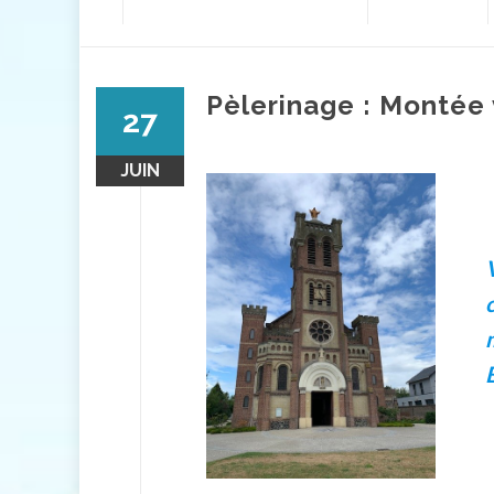
contenu
Pèlerinage : Montée
27
JUIN