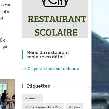
n cœur,
eauté
au
au
. De
 qui
Menu du restaurant
scolaire en détail
–> Cliquez ici puis sur « Menu »
Étiquettes
Allemand
Ambassadeur de la Paix
Anglais