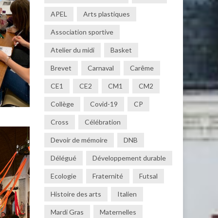
APEL
Arts plastiques
Association sportive
Atelier du midi
Basket
Brevet
Carnaval
Carême
CE1
CE2
CM1
CM2
Collège
Covid-19
CP
Cross
Célébration
Devoir de mémoire
DNB
Délégué
Développement durable
Ecologie
Fraternité
Futsal
Histoire des arts
Italien
Mardi Gras
Maternelles