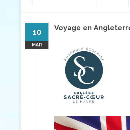
contenu
Voyage en Angleter
10
MAR