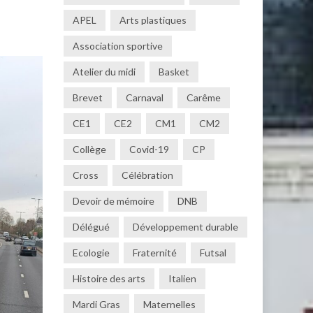
APEL
Arts plastiques
Association sportive
Atelier du midi
Basket
Brevet
Carnaval
Carême
CE1
CE2
CM1
CM2
Collège
Covid-19
CP
Cross
Célébration
Devoir de mémoire
DNB
Délégué
Développement durable
Ecologie
Fraternité
Futsal
Histoire des arts
Italien
Mardi Gras
Maternelles