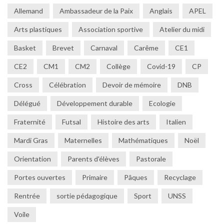
Allemand
Ambassadeur de la Paix
Anglais
APEL
Arts plastiques
Association sportive
Atelier du midi
Basket
Brevet
Carnaval
Carême
CE1
CE2
CM1
CM2
Collège
Covid-19
CP
Cross
Célébration
Devoir de mémoire
DNB
Délégué
Développement durable
Ecologie
Fraternité
Futsal
Histoire des arts
Italien
Mardi Gras
Maternelles
Mathématiques
Noël
Orientation
Parents d'élèves
Pastorale
Portes ouvertes
Primaire
Pâques
Recyclage
Rentrée
sortie pédagogique
Sport
UNSS
Voile