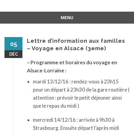
MENU
Aller
au
contenu
Lettre d’information aux familles
05
– Voyage en Alsace (3eme)
DÉC
– Programme et horaires du voyage en
Alsace-Lorraine :
mardi 13/12/16 : rendez-vous à 23h15
pour un départ à 23h30 de la gare routière (
attention : prévoir le petit déjeuner ainsi
que le repas du midi )
mercredi 14/12/16 : arrivée à 9h30 à
Strasbourg. Ensuite départ l’après midi