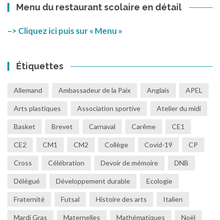
Menu du restaurant scolaire en détail
–> Cliquez ici puis sur « Menu »
Étiquettes
Allemand
Ambassadeur de la Paix
Anglais
APEL
Arts plastiques
Association sportive
Atelier du midi
Basket
Brevet
Carnaval
Carême
CE1
CE2
CM1
CM2
Collège
Covid-19
CP
Cross
Célébration
Devoir de mémoire
DNB
Délégué
Développement durable
Ecologie
Fraternité
Futsal
Histoire des arts
Italien
Mardi Gras
Maternelles
Mathématiques
Noël