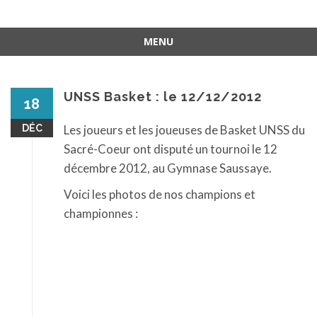
MENU
Aller
au
contenu
UNSS Basket : le 12/12/2012
18
DÉC
Les joueurs et les joueuses de Basket UNSS du
Sacré-Coeur ont disputé un tournoi le 12
décembre 2012, au Gymnase Saussaye.
Voici les photos de nos champions et
championnes :