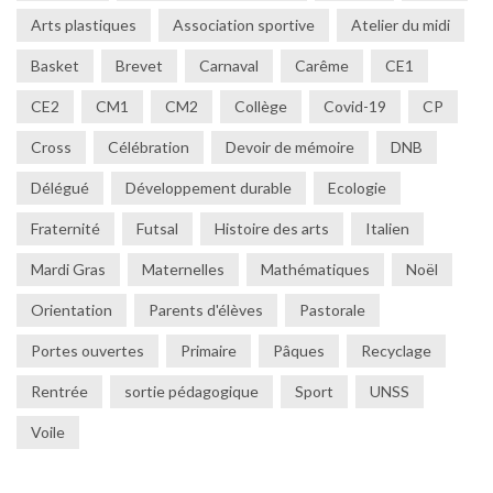
Arts plastiques
Association sportive
Atelier du midi
Basket
Brevet
Carnaval
Carême
CE1
CE2
CM1
CM2
Collège
Covid-19
CP
Cross
Célébration
Devoir de mémoire
DNB
Délégué
Développement durable
Ecologie
Fraternité
Futsal
Histoire des arts
Italien
Mardi Gras
Maternelles
Mathématiques
Noël
Orientation
Parents d'élèves
Pastorale
Portes ouvertes
Primaire
Pâques
Recyclage
Rentrée
sortie pédagogique
Sport
UNSS
Voile