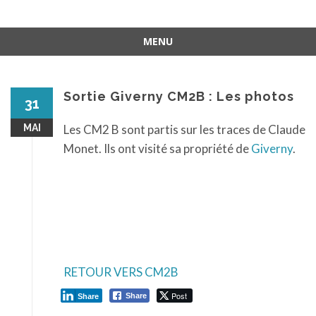
MENU
Aller
au
contenu
Sortie Giverny CM2B : Les photos
31
MAI
Les CM2 B sont partis sur les traces de Claude
Monet. Ils ont visité sa propriété de
Giverny
.
RETOUR VERS CM2B
Post
Share
Share