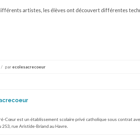
différents artistes, les élèves ont découvert différentes tec
/
par
ecolesacrecoeur
acrecoeur
cré-Cœur est un établissement scolaire privé catholique sous contrat av
 au 253, rue Aristide-Briand au Havre.