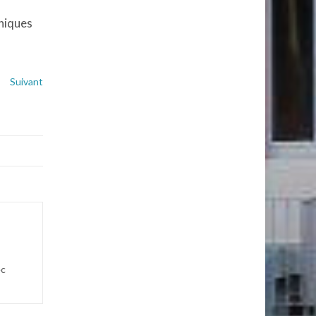
hniques
Suivant
ec