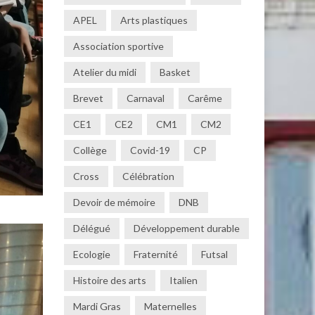
APEL
Arts plastiques
Association sportive
Atelier du midi
Basket
Brevet
Carnaval
Carême
CE1
CE2
CM1
CM2
Collège
Covid-19
CP
Cross
Célébration
Devoir de mémoire
DNB
Délégué
Développement durable
Ecologie
Fraternité
Futsal
Histoire des arts
Italien
Mardi Gras
Maternelles