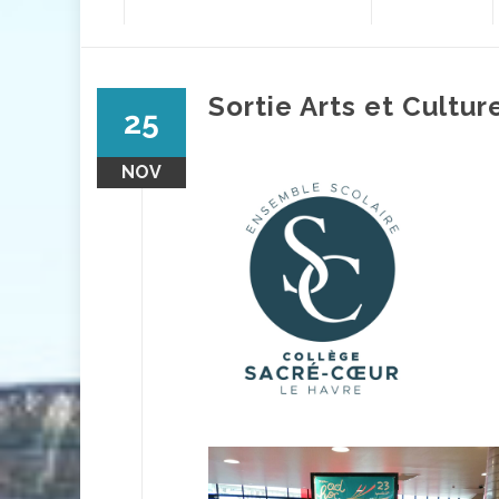
contenu
Sortie Arts et Cultu
25
NOV