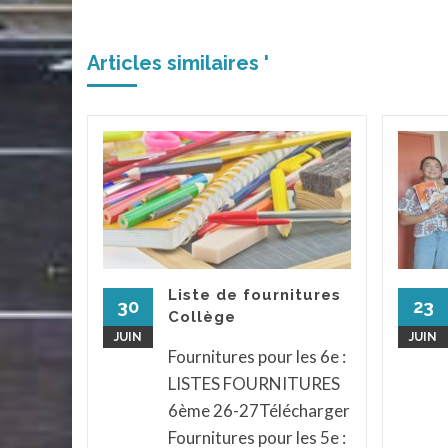
Articles similaires '
 le
iques
élèves
t
endu au
Liste de fournitures
ph pour
30
23
Collège
x et
JUIN
JUIN
...
Fournitures pour les 6e :
LISTES FOURNITURES
assé
...
6ème 26-27Télécharger
la suite
Fournitures pour les 5e :