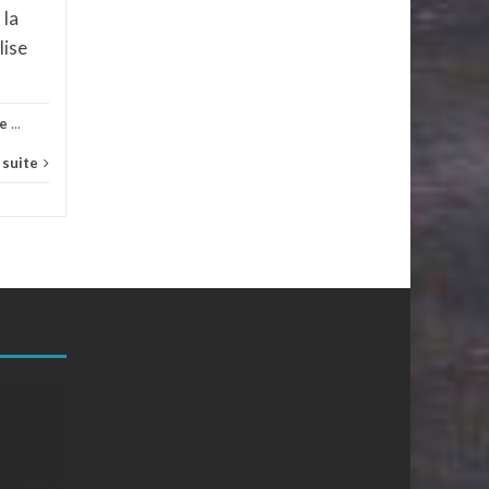
Lire la suite
la
lise
le
...
a suite