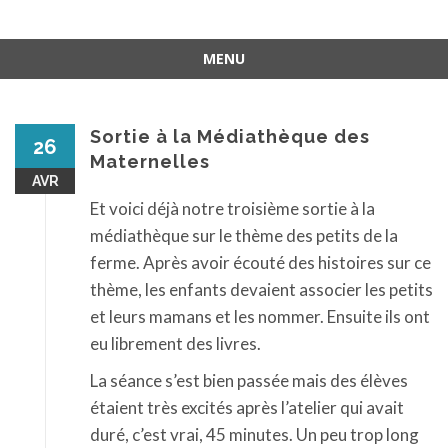
MENU
Aller
au
contenu
Sortie à la Médiathèque des
26
Maternelles
AVR
Et voici déjà notre troisième sortie à la
médiathèque sur le thème des petits de la
ferme. Après avoir écouté des histoires sur ce
thème, les enfants devaient associer les petits
et leurs mamans et les nommer. Ensuite ils ont
eu librement des livres.
La séance s’est bien passée mais des élèves
étaient très excités après l’atelier qui avait
duré, c’est vrai, 45 minutes. Un peu trop long