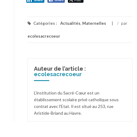
P1080568-min_LI (Large)
Share
Catégories :
Actualités
,
Maternelles
/
par
ecolesacrecoeur
Auteur de l’article :
ecolesacrecoeur
L'institution du Sacré-Cœur est un
établissement scolaire privé catholique sous
contrat avec l'Etat. Il est situé au 253, rue
Aristide-Briand au Havre.
P1080570-min (Large)
P1080571-min (Large)
P1080572-min (Large)
P1080573-min (Large)
P1080574-min (Large)
P1080575-min (Large)
P1080576-min (Large)
P1080577-min (Large)
P1080578-min (Large)
P1080579-min (Large)
P1080580-min (Large)
P1080581-min (Large)
P1080582-min (Large)
P1080584-min (Large)
P1080585-min (Large)
P1080586-min (Large)
P1080587-min (Large)
P1080589-min (Large)
P1080590-min (Large)
P1080591-min (Large)
P1080592-min (Large)