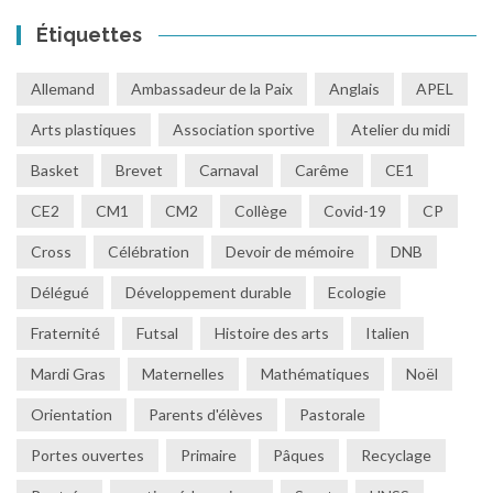
Étiquettes
Allemand
Ambassadeur de la Paix
Anglais
APEL
Arts plastiques
Association sportive
Atelier du midi
Basket
Brevet
Carnaval
Carême
CE1
CE2
CM1
CM2
Collège
Covid-19
CP
Cross
Célébration
Devoir de mémoire
DNB
Délégué
Développement durable
Ecologie
Fraternité
Futsal
Histoire des arts
Italien
Mardi Gras
Maternelles
Mathématiques
Noël
Orientation
Parents d'élèves
Pastorale
Portes ouvertes
Primaire
Pâques
Recyclage