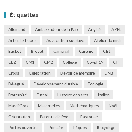
Étiquettes
Allemand
Ambassadeur de la Paix
Anglais
APEL
Arts plastiques
Association sportive
Atelier du midi
Basket
Brevet
Carnaval
Carême
CE1
CE2
CM1
CM2
Collège
Covid-19
CP
Cross
Célébration
Devoir de mémoire
DNB
Délégué
Développement durable
Ecologie
Fraternité
Futsal
Histoire des arts
Italien
Mardi Gras
Maternelles
Mathématiques
Noël
Orientation
Parents d'élèves
Pastorale
Portes ouvertes
Primaire
Pâques
Recyclage