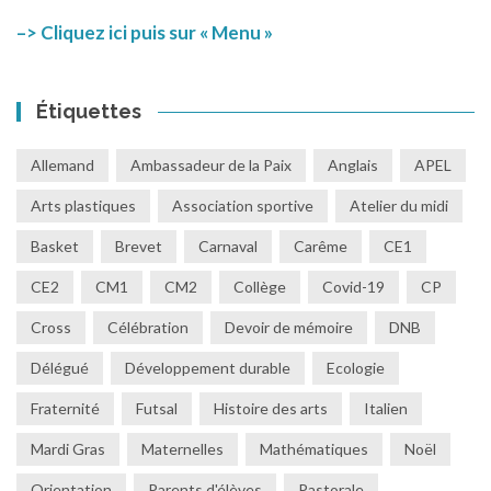
–> Cliquez ici puis sur « Menu »
Étiquettes
Allemand
Ambassadeur de la Paix
Anglais
APEL
Arts plastiques
Association sportive
Atelier du midi
Basket
Brevet
Carnaval
Carême
CE1
CE2
CM1
CM2
Collège
Covid-19
CP
Cross
Célébration
Devoir de mémoire
DNB
Délégué
Développement durable
Ecologie
Fraternité
Futsal
Histoire des arts
Italien
Mardi Gras
Maternelles
Mathématiques
Noël
Orientation
Parents d'élèves
Pastorale