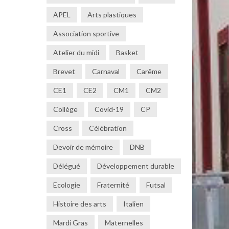
APEL
Arts plastiques
Association sportive
Atelier du midi
Basket
Brevet
Carnaval
Carême
CE1
CE2
CM1
CM2
Collège
Covid-19
CP
Cross
Célébration
Devoir de mémoire
DNB
Délégué
Développement durable
Ecologie
Fraternité
Futsal
Histoire des arts
Italien
Mardi Gras
Maternelles