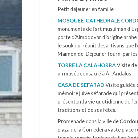
Petit déjeuner en famille
MOSQUEE-CATHEDRALE CORD
monuments de l’art musulman d’Espag
porte d’Almodovar d’origine arabe e
le souk qui réunit desartisans que l’
Maimonide. Déjeuner fourni par les
TORRE LA CALAHORRA
Visite de
un musée consacré à Al-Andalus
CASA DE SEFARAD
Visite guidée e
mémoire juive séfarade qui présent
présententla vie quotidienne de fem
traditions et de ses fêtes.
Promenade dans la ville de
Cordo
plaza de la Corredera vaste place r
temple romain, la plaza de San Andr