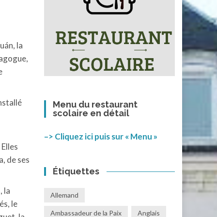
uán, la
nagogue,
e
nstallé
Menu du restaurant
scolaire en détail
a
–> Cliquez ici puis sur « Menu »
Elles
a, de ses
Étiquettes
 la
Allemand
s, le
Ambassadeur de la Paix
Anglais
uet, la