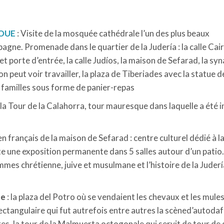
OUE
: Visite de la mosquée cathédrale l’un des plus beaux
ne. Promenade dans le quartier de la Judería : la calle Cair
t porte d’entrée, la calle Judíos, la maison de Sefarad, la sy
on peut voir travailler, la plaza de Tiberiades avec la statue d
 familles sous forme de panier-repas
 la Tour de la Calahorra, tour mauresque dans laquelle a été i
n français de la maison de Sefarad : centre culturel dédié à l
e une exposition permanente dans 5 salles autour d’un patio. 
mes chrétienne, juive et musulmane et l’histoire de la Juderí
ue
: la plaza del Potro où se vendaient les chevaux et les mules,
ectangulaire qui fut autrefois entre autres la scèned’autodafé
es, la tour de la Malmuerta octogonale qui servit de tour de g