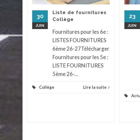
endu au
Liste de fournitures
ph pour
30
23
Collège
x et
JUIN
JUIN
...
Fournitures pour les 6e :
LISTES FOURNITURES
assé
...
6ème 26-27Télécharger
la suite
Fournitures pour les 5e :
LISTE FOURNITURES
5ème 26-...
Collège
Lire la suite
Actu