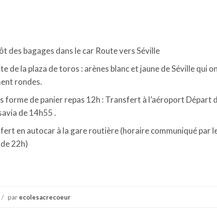
ôt des bagages dans le car Route vers Séville
te de la plaza de toros : arènes blanc et jaune de Séville qui on
ment rondes.
us forme de panier repas 12h : Transfert à l’aéroport Départ 
nsavia de 14h55 .
fert en autocar à la gare routière (horaire communiqué par l
 de 22h)
/
par
ecolesacrecoeur