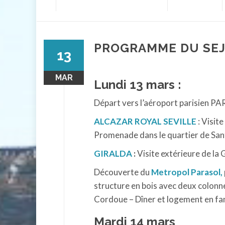
contenu
PROGRAMME DU SEJ
13
MAR
Lundi 13 mars :
Départ vers l’aéroport parisien PAR
ALCAZAR ROYAL SEVILLE
: Visit
Promenade dans le quartier de Sant
GIRALDA
:
Visite extérieure de la 
Découverte du
Metropol Parasol,
structure en bois avec deux colonn
Cordoue – Dîner et logement en fa
Mardi 14 mars