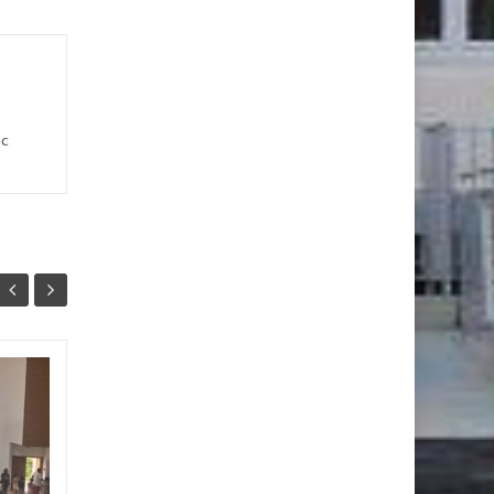
ec
Ambassadeur Anti-
21
07
harcèlement du
MAI
Lycée Jeanne d’Arc
MAI
Les ambassadeurs