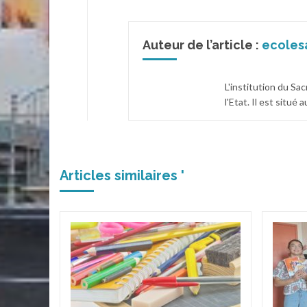
Auteur de l’article :
ecoles
L'institution du Sa
l'Etat. Il est situé
Articles similaires '
 le
iques
élèves
t