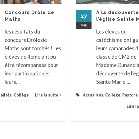
Concours Drôle de
À la découverte
27
Maths
l’église Sainte 
MAI
les résultats du
Les élèves du
concours Drôle de
catéchisme ont gu
Maths sont tombés ! Les
leurs camarades de
élèves de 4eme ont pu
classe de CM2 de
être récompensés pour
Madame Dunand à 
leur participation et
découverte de l’ég
leurs...
Sainte Marie....
alités
,
Collège
Lire la suite
Actualités
,
Collège
,
Pastora
Lire l