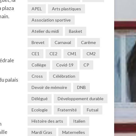
a plaza
APEL
Arts plastiques
main.
Association sportive
Atelier du midi
Basket
Brevet
Carnaval
Carême
CE1
CE2
CM1
CM2
hédrale
Collège
Covid-19
CP
Cross
Célébration
du palais
Devoir de mémoire
DNB
Délégué
Développement durable
Ecologie
Fraternité
Futsal
Histoire des arts
Italien
n
ille
Mardi Gras
Maternelles